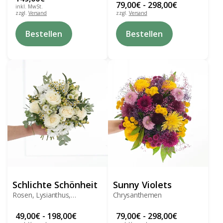
79,00
€
-
298,00
€
inkl. MwSt.
zzgl.
Versand
zzgl.
Versand
Dieses
Bestellen
Bestellen
Produkt
weist
mehrere
Varianten
auf.
Die
Optionen
können
auf
der
Produktseite
gewählt
werden
Schlichte Schönheit
Sunny Violets
Rosen, Lysianthus,
Chrysanthemen
Chrysanthemen, Beeren
49,00
€
-
198,00
€
79,00
€
-
298,00
€