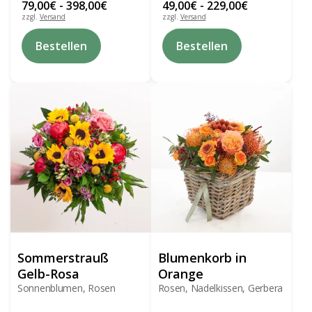
79,00
€
-
398,00
€
49,00
€
-
229,00
€
zzgl.
Versand
zzgl.
Versand
Dieses
Dieses
Bestellen
Bestellen
Produkt
Produkt
weist
weist
mehrere
mehrere
Varianten
Varianten
auf.
auf.
Die
Die
Optionen
Optionen
können
können
auf
auf
der
der
Produktseite
Produktseite
gewählt
gewählt
werden
werden
Sommerstrauß
Blumenkorb in
Gelb-Rosa
Orange
Sonnenblumen, Rosen
Rosen, Nadelkissen, Gerbera