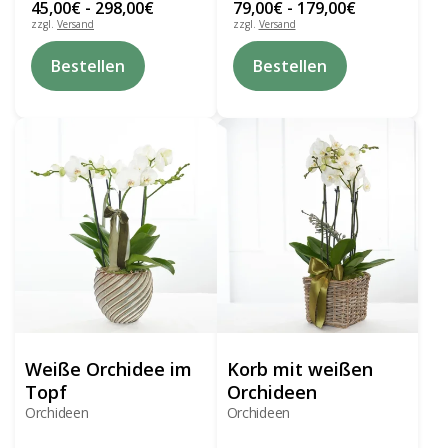
45,00
€
-
298,00
€
79,00
€
-
179,00
€
zzgl.
Versand
zzgl.
Versand
Dieses
Dieses
Bestellen
Bestellen
Produkt
Produkt
weist
weist
mehrere
mehrere
Varianten
Varianten
auf.
auf.
Die
Die
Optionen
Optionen
können
können
auf
auf
der
der
Produktseite
Produktseite
gewählt
gewählt
werden
werden
Weiße Orchidee im
Korb mit weißen
Topf
Orchideen
Orchideen
Orchideen