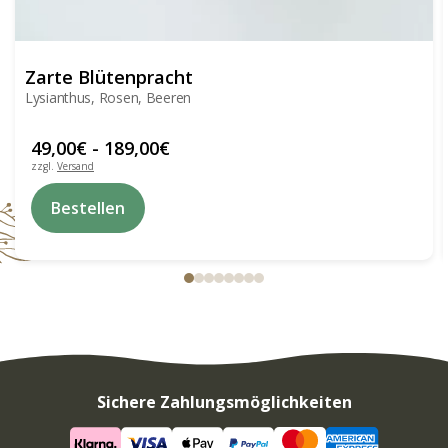
Zarte Blütenpracht
Lysianthus, Rosen, Beeren
49,00
€
-
189,00
€
zzgl.
Versand
Dieses
Bestellen
Produkt
weist
mehrere
Varianten
auf.
Die
Optionen
können
auf
der
Produktseite
Sichere Zahlungsmöglichkeiten
gewählt
werden