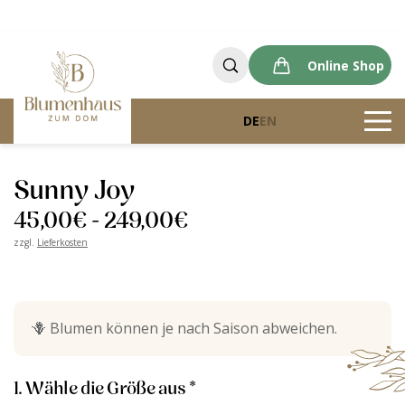
Online Shop
DE
EN
Blumenhaus zum Dom
Produkte
Sunny Joy
Sunny Joy
45,00
€
-
249,00
€
zzgl.
Lieferkosten
🪻
Blumen können je nach Saison abweichen.
1. Wähle die Größe aus *