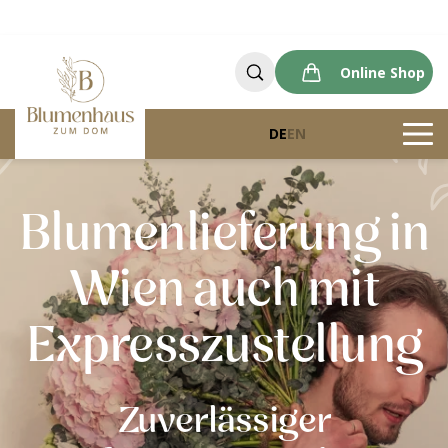
Online Shop
DE
EN
Blumenlieferung in
Wien auch mit
Expresszustellung
Zuverlässiger