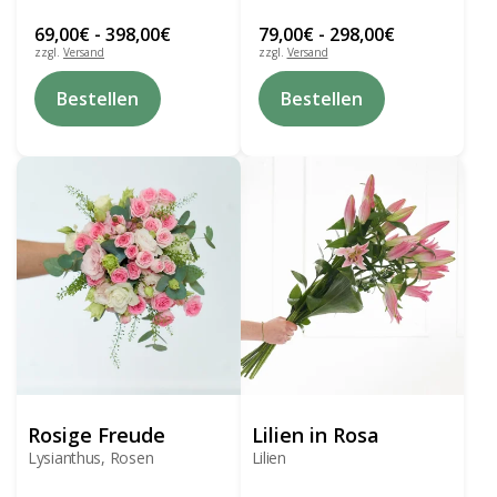
69,00
€
-
398,00
€
79,00
€
-
298,00
€
zzgl.
Versand
zzgl.
Versand
Dieses
Dieses
Bestellen
Bestellen
Produkt
Produkt
weist
weist
mehrere
mehrere
Varianten
Varianten
auf.
auf.
Die
Die
Optionen
Optionen
können
können
auf
auf
der
der
Produktseite
Produktseite
gewählt
gewählt
werden
werden
Rosige Freude
Lilien in Rosa
Lysianthus, Rosen
Lilien