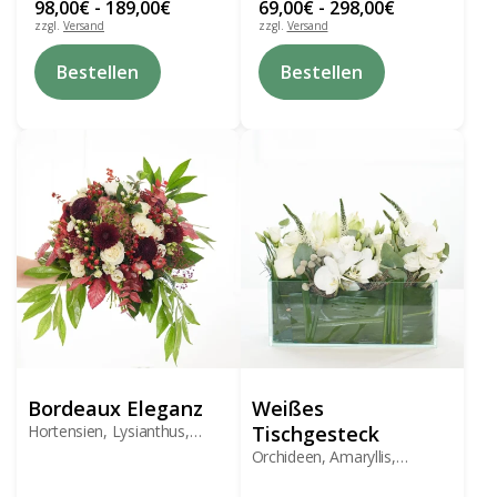
98,00
€
-
189,00
€
69,00
€
-
298,00
€
zzgl.
Versand
zzgl.
Versand
Dieses
Dieses
Bestellen
Bestellen
Produkt
Produkt
weist
weist
mehrere
mehrere
Varianten
Varianten
auf.
auf.
Die
Die
Optionen
Optionen
können
können
auf
auf
der
der
Produktseite
Produktseite
gewählt
gewählt
werden
werden
Bordeaux Eleganz
Weißes
Hortensien, Lysianthus,
Tischgesteck
Chrysanthemen, Rosen
Orchideen, Amaryllis,
Lysianthus