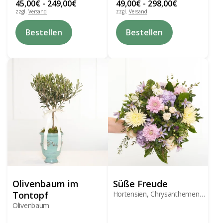
45,00
€
-
249,00
€
49,00
€
-
298,00
€
zzgl.
Versand
zzgl.
Versand
Dieses
Dieses
Bestellen
Bestellen
Produkt
Produkt
weist
weist
mehrere
mehrere
Varianten
Varianten
auf.
auf.
Die
Die
Optionen
Optionen
können
können
auf
auf
der
der
Produktseite
Produktseite
gewählt
gewählt
werden
werden
Olivenbaum im
Süße Freude
Tontopf
Hortensien, Chrysanthemen,
Lysianthus
Olivenbaum