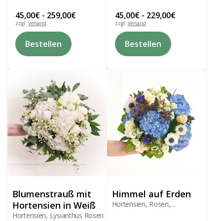
45,00
€
-
259,00
€
45,00
€
-
229,00
€
zzgl.
Versand
zzgl.
Versand
Dieses
Dieses
Bestellen
Bestellen
Produkt
Produkt
weist
weist
mehrere
mehrere
Varianten
Varianten
auf.
auf.
Die
Die
Optionen
Optionen
können
können
auf
auf
der
der
Produktseite
Produktseite
gewählt
gewählt
werden
werden
Blumenstrauß mit
Himmel auf Erden
Hortensien in Weiß
Hortensien, Rosen,
Anemonen
Hortensien, Lysianthus Rosen