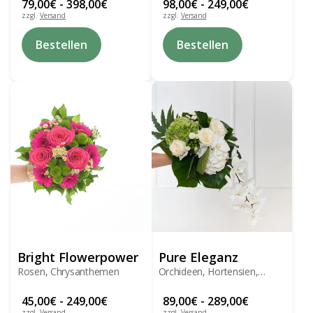
79,00
€
-
398,00
€
98,00
€
-
249,00
€
zzgl.
Versand
zzgl.
Versand
Dieses
Dieses
Bestellen
Bestellen
Produkt
Produkt
weist
weist
mehrere
mehrere
Varianten
Varianten
auf.
auf.
Die
Die
Optionen
Optionen
können
können
auf
auf
der
der
Produktseite
Produktseite
gewählt
gewählt
werden
werden
Bright Flowerpower
Pure Eleganz
Rosen, Chrysanthemen
Orchideen, Hortensien,
Chrysanthemen
45,00
€
-
249,00
€
89,00
€
-
289,00
€
zzgl.
Versand
zzgl.
Versand