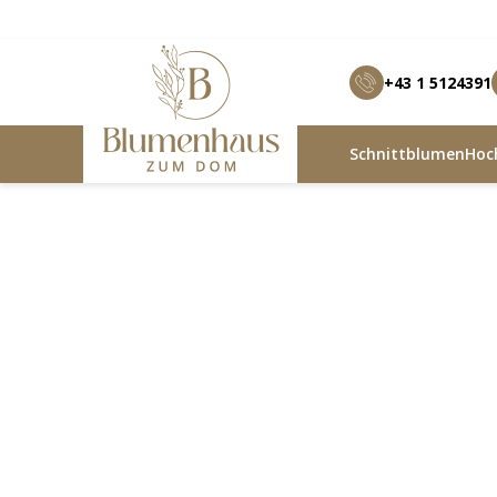
+43 1 5124391
Schnittblumen
Hoch
Blumenhaus zum Dom
Produkte
Verliebte S