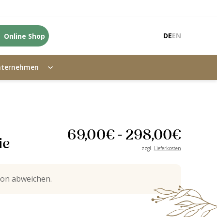
Online Shop
DE
EN
nternehmen
69,00
€
-
298,00
€
ie
zzgl.
Lieferkosten
on abweichen.