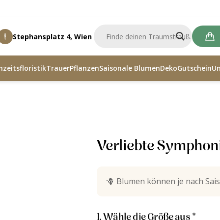
Stephansplatz 4, Wien
zeitsfloristik
Trauer
Pflanzen
Saisonale Blumen
Deko
Gutschein
U
ymphonie
Verliebte Symphon
🪻
Blumen können je nach Sais
1. Wähle die Größe aus *