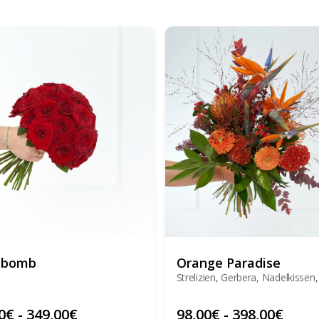
ebomb
Orange Paradise
Strelizien, Gerbera, Nadelkissen
0
€
-
349,00
€
98,00
€
-
398,00
€