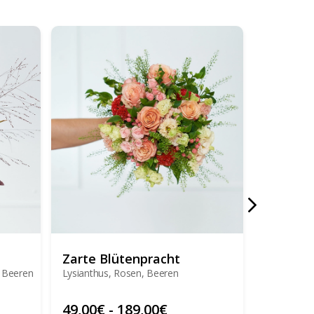
Zarte Blütenpracht
Someth
, Beeren
Lysianthus, Rosen, Beeren
Rosen, Als
49,00
€
-
189,00
€
49,00
€