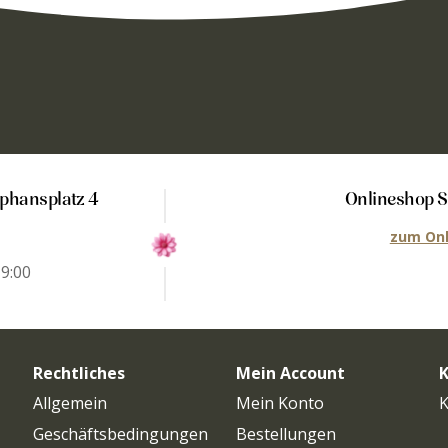
auf
der
Produktseite
gewählt
werden
ephansplatz 4
Onlineshop S
zum Onl
19:00
0
Rechtliches
Mein Account
K
Allgemein
Mein Konto
K
Geschäftsbedingungen
Bestellungen