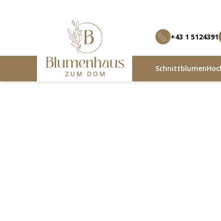
+43 1 5124391
Schnittblumen
Hoch
Blumenhaus zum Dom
Produkte
Zylindervase