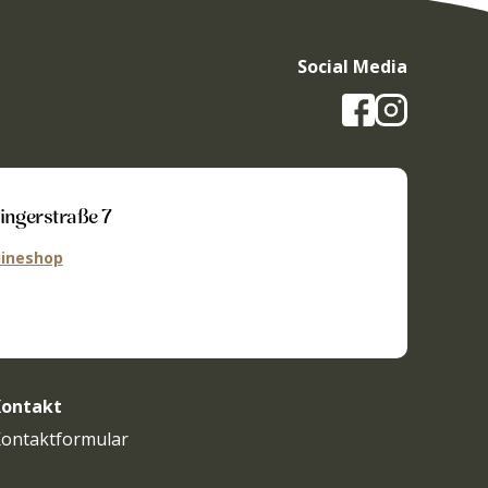
auf
der
Produktseite
gewählt
Social Media
werden
ingerstraße 7
ineshop
ontakt
ontaktformular