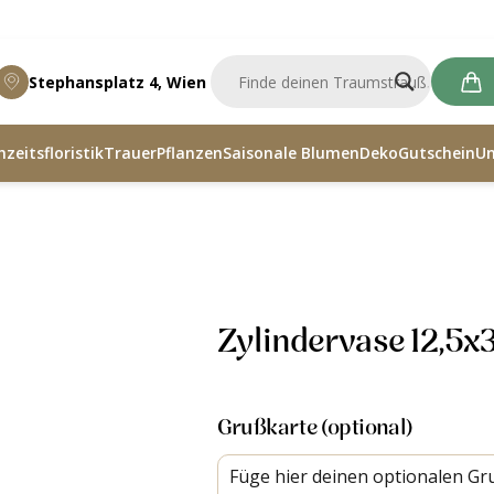
Stephansplatz 4, Wien
zeitsfloristik
Trauer
Pflanzen
Saisonale Blumen
Deko
Gutschein
U
 12,5×30
Zylindervase 12,5x
Grußkarte (optional)