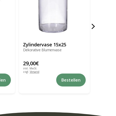
Zylindervase 15x25
Vase in
Dekorative Blumenvase
Dekorativ
29,00
€
89,00
€
inkl. MwSt.
zzgl.
Versand
zzgl.
Versand
Dieses
len
Bestellen
Produkt
weist
mehrere
Varianten
auf.
Die
Optionen
können