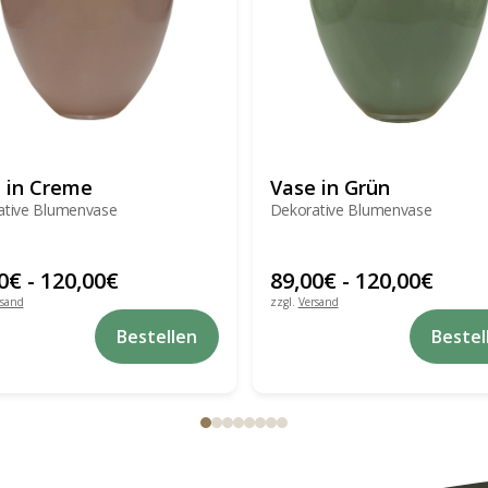
 in Creme
Vase in Grün
ative Blumenvase
Dekorative Blumenvase
0
€
-
120,00
€
89,00
€
-
120,00
€
rsand
zzgl.
Versand
Dieses
Bestellen
Bestel
Produkt
weist
mehrere
Varianten
auf.
Die
Optionen
können