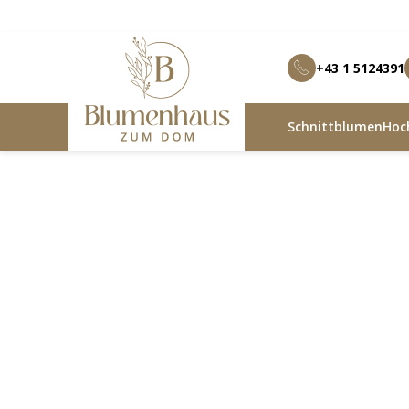
+43 1 5124391
Schnittblumen
Hoch
Blumenhaus zum Dom
Produkte
Zylindervase