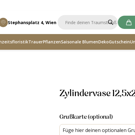
Stephansplatz 4, Wien
zeitsfloristik
Trauer
Pflanzen
Saisonale Blumen
Deko
Gutschein
U
 12,5×25
Zylindervase 12,5x
Grußkarte (optional)