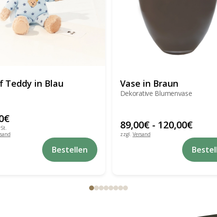
ff Teddy in Blau
Vase in Braun
Dekorative Blumenvase
0
€
89,00
€
-
120,00
€
St.
rsand
zzgl.
Versand
Bestellen
Bestel