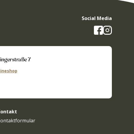
auf
der
Produktseite
gewählt
Social Media
werden
ingerstraße 7
ineshop
ontakt
ontaktformular