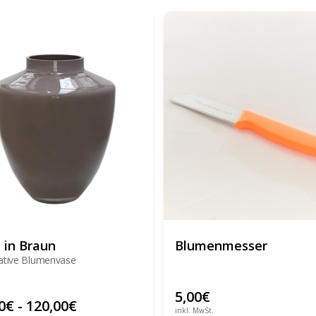
 in Braun
Blumenmesser
ative Blumenvase
5,00
€
0
€
-
120,00
€
inkl. MwSt.