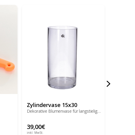
Zylindervase 15x30
Steiff T
Dekorative Blumenvase für langstielige
Blumen und Sträuße
39,00
€
49,00
€
inkl. MwSt.
inkl. MwSt.