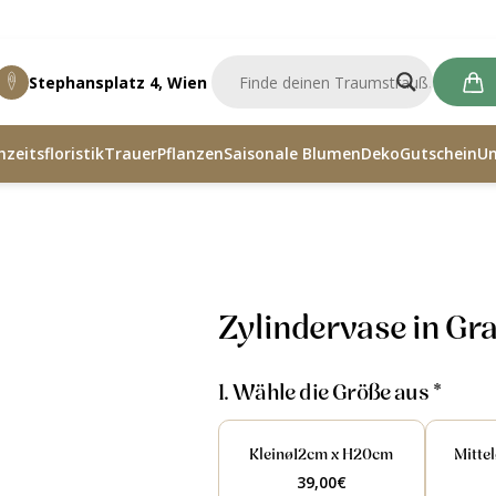
Stephansplatz 4, Wien
zeitsfloristik
Trauer
Pflanzen
Saisonale Blumen
Deko
Gutschein
U
 in Grau
Zylindervase in Gr
1. Wähle die Größe aus *
Kleinø12cm x H20cm
Mitte
39,00
€