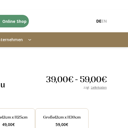
Online Shop
DE
EN
nternehmen
39,00
€
-
59,00
€
au
zzgl.
Lieferkosten
lø12cm x H25cm
Großø12cm x H30cm
49,00
€
59,00
€