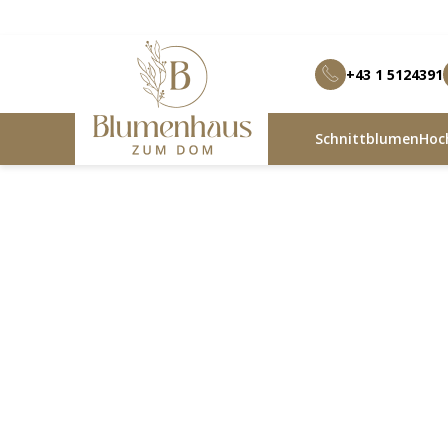
+43 1 5124391
Schnittblumen
Hoch
Blumenhaus zum Dom
Produkte
Zylindervase