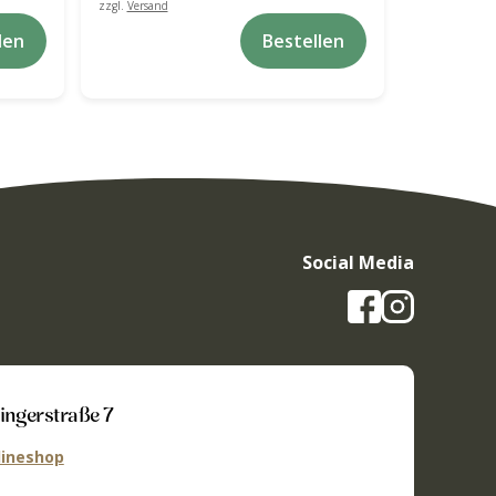
zzgl.
Versand
zzgl.
Versand
len
Bestellen
Social Media
ingerstraße 7
ineshop