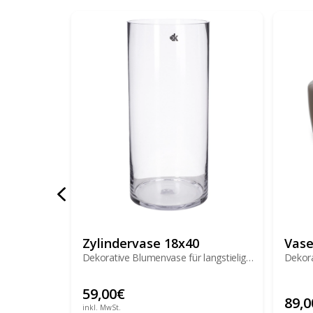
Zylindervase 18x40
Vase
Dekorative Blumenvase für langstielige
Dekor
Blumen und Sträuße
59,00
€
89,0
inkl. MwSt.