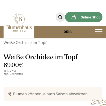
Online Shop
DE
EN
Blumenhaus zum Dom
Produkte
Weiße Orchidee im Topf
Weiße Orchidee im Topf
89,00
€
inkl. MwSt.
zzgl.
Lieferkosten
🪻
Blumen können je nach Saison abweichen.