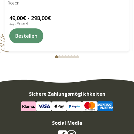
Rosen
49,00
€
-
298,00
€
zzgl.
Versand
Dieses
Bestellen
Produkt
weist
mehrere
Varianten
auf.
Die
Optionen
können
auf
der
Produktseite
Sichere Zahlungsmöglichkeiten
gewählt
werden
Social Media