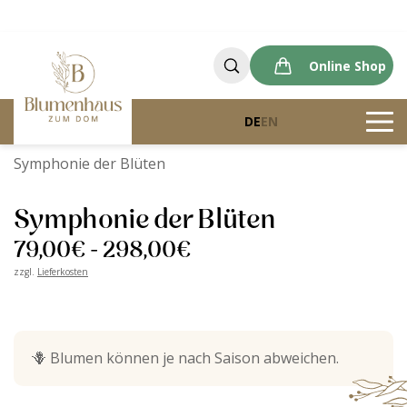
Online Shop
DE
EN
Blumenhaus zum Dom
Produkte
Symphonie der Blüten
Symphonie der Blüten
79,00
€
-
298,00
€
zzgl.
Lieferkosten
🪻
Blumen können je nach Saison abweichen.