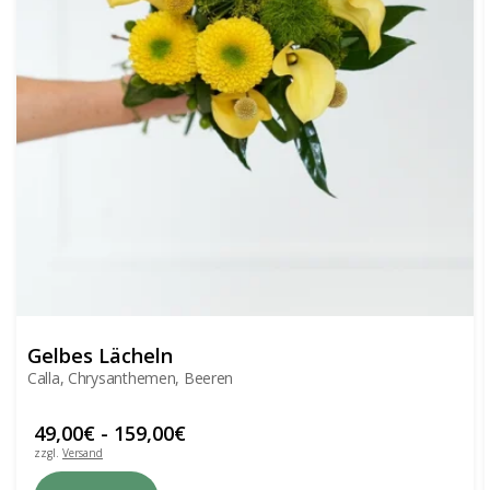
Gelbes Lächeln
Calla, Chrysanthemen, Beeren
49,00
€
-
159,00
€
zzgl.
Versand
Dieses