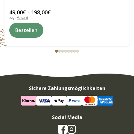
49,00
€
-
198,00
€
zzgl.
Versand
Dieses
Bestellen
Produkt
weist
mehrere
Varianten
auf.
Die
Optionen
können
auf
der
Produktseite
Sichere Zahlungsmöglichkeiten
gewählt
werden
Social Media