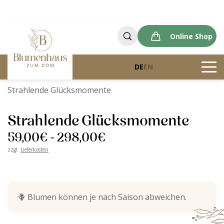
Online Shop
DE
EN
Blumenhaus zum Dom
Produkte
Strahlende Glücksmomente
Strahlende Glücksmomente
59,00
€
-
298,00
€
zzgl.
Lieferkosten
🪻
Blumen können je nach Saison abweichen.