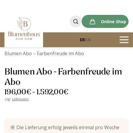
Online Shop
DE
EN
Blumenhaus zum Dom
Produkte
Blumen Abo – Farbenfreude im Abo
Blumen Abo - Farbenfreude im
Abo
196,00
€
-
1.592,00
€
zzgl.
Lieferkosten
🌸
Die Lieferung erfolg jeweils einmal pro Woche