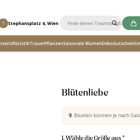
Stephansplatz 4, Wien
zeitsfloristik
Trauer
Pflanzen
Saisonale Blumen
Deko
Gutschein
U
Blütenliebe
🪻
Blumen können je nach Sais
1. Wähle die Größe aus *