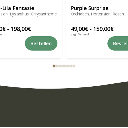
-Lila Fantasie
Purple Surprise
sien, Lysianthus, Chrysanthemen,
Orchideen, Hortensien, Rosen
0
€
-
198,00
€
49,00
€
-
159,00
€
rsand
zzgl.
Versand
Dieses
Bestellen
Bestel
Produkt
weist
mehrere
Varianten
auf.
Die
Optionen
können
auf
der
Produktseite
gewählt
werden