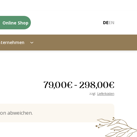
Online Shop
DE
EN
nternehmen
79,00
€
-
298,00
€
zzgl.
Lieferkosten
on abweichen.