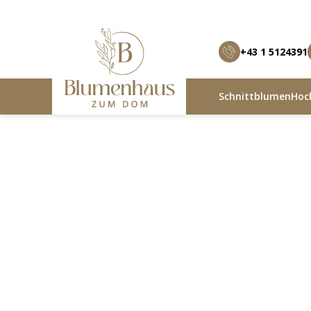
+43 1 5124391
Schnittblumen
Hoch
Blumenhaus zum Dom
Produkte
Blütenliebe