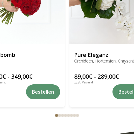
ebomb
Pure Eleganz
Orchideen, Hortensien, Chrysa
0
€
-
349,00
€
89,00
€
-
289,00
€
rsand
zzgl.
Versand
Dieses
Bestellen
Bestel
Produkt
weist
mehrere
Varianten
auf.
Die
Optionen
können