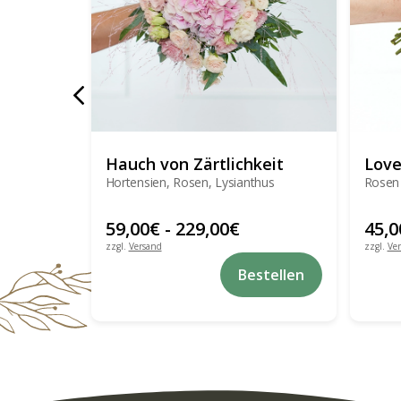
Hauch von Zärtlichkeit
Lov
Hortensien, Rosen, Lysianthus
Rosen
59,00
€
-
229,00
€
45,0
zzgl.
Versand
zzgl.
Ve
Dieses
Bestellen
Produkt
weist
mehrere
Varianten
auf.
Die
Optionen
können