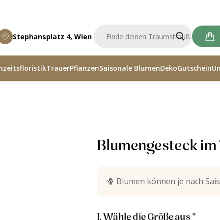
Stephansplatz 4, Wien
zeitsfloristik
Trauer
Pflanzen
Saisonale Blumen
Deko
Gutschein
U
ck im Tontopf
Blumengesteck im 
🪻
Blumen können je nach Sais
1. Wähle die Größe aus *