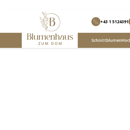
+43 1 5124391
Schnittblumen
Hoch
Blumenhaus zum Dom
Produkte
Blumengeste