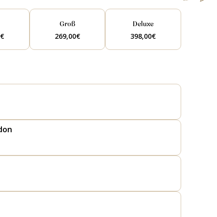
l
Groß
Deluxe
0
€
269,00
€
398,00
€
don