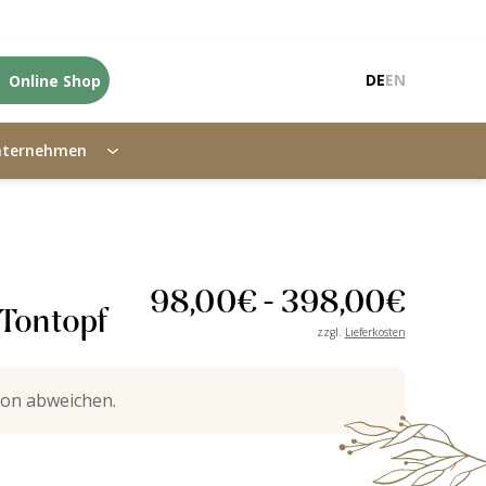
Online Shop
DE
EN
nternehmen
98,00
€
-
398,00
€
Tontopf
zzgl.
Lieferkosten
on abweichen.