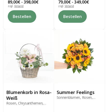
89,00
€
-
398,00
€
79,00
€
-
349,00
€
zzgl.
Versand
zzgl.
Versand
Dieses
Dieses
Bestellen
Bestellen
Produkt
Produkt
weist
weist
mehrere
mehrere
Varianten
Varianten
auf.
auf.
Die
Die
Optionen
Optionen
können
können
auf
auf
der
der
Produktseite
Produktseite
gewählt
gewählt
werden
werden
Blumenkorb in Rosa-
Summer Feelings
Weiß
Sonnenblumen, Rosen,
Beeren
Rosen, Chrysanthemen,
Gerbera, Orchideen