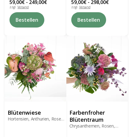
59,00
€
-
249,00
€
59,00
€
-
298,00
€
zzgl.
Versand
zzgl.
Versand
Dieses
Dieses
Bestellen
Bestellen
Produkt
Produkt
weist
weist
mehrere
mehrere
Varianten
Varianten
auf.
auf.
Die
Die
Optionen
Optionen
können
können
auf
auf
der
der
Produktseite
Produktseite
gewählt
gewählt
werden
werden
Blütenwiese
Farbenfroher
Hortensien, Anthurien, Rosen,
Blütentraum
Lysianthus
Chrysanthemen, Rosen,
Hortensien, Beeren