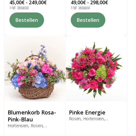
45,00
€
-
249,00
€
49,00
€
-
298,00
€
zzgl.
Versand
zzgl.
Versand
Dieses
Dieses
Bestellen
Bestellen
Produkt
Produkt
weist
weist
mehrere
mehrere
Varianten
Varianten
auf.
auf.
Die
Die
Optionen
Optionen
können
können
auf
auf
der
der
Produktseite
Produktseite
gewählt
gewählt
werden
werden
Blumenkorb Rosa-
Pinke Energie
Pink-Blau
Rosen, Hortensien,
Lysianthus
Hortensien, Rosen,
Lysianthus