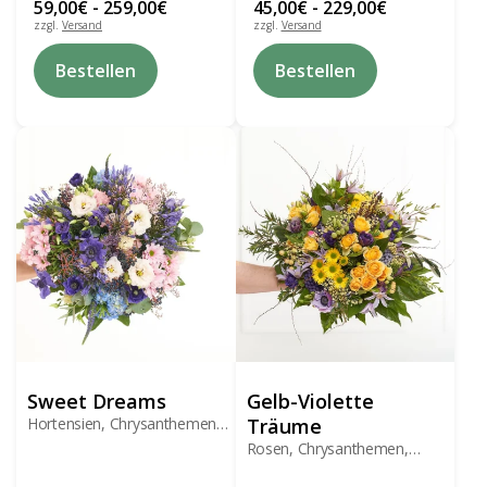
59,00
€
-
259,00
€
45,00
€
-
229,00
€
zzgl.
Versand
zzgl.
Versand
Dieses
Dieses
Bestellen
Bestellen
Produkt
Produkt
weist
weist
mehrere
mehrere
Varianten
Varianten
auf.
auf.
Die
Die
Optionen
Optionen
können
können
auf
auf
der
der
Produktseite
Produktseite
gewählt
gewählt
werden
werden
Sweet Dreams
Gelb-Violette
Hortensien, Chrysanthemen,
Träume
Lysianthus
Rosen, Chrysanthemen,
Lysianthus