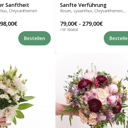
r Sanftheit
Sanfte Verführung
thus, Chrysanthemen
Rosen, Lysianthus, Chrysanthemen,
Schleierkraut
98,00
€
79,00
€
-
279,00
€
zzgl.
Versand
Dieses
Bestellen
Bestell
Produkt
weist
mehrere
Varianten
auf.
Die
Optionen
können
auf
der
Produktseite
gewählt
werden