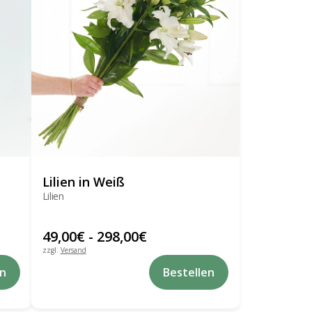
der
Produktseite
gewählt
werden
Lilien in Weiß
Lilien
49,00
€
-
298,00
€
zzgl.
Versand
Dieses
Dieses
en
Bestellen
Produkt
Produkt
weist
weist
mehrere
mehrere
Varianten
Varianten