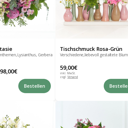
tasie
Tischschmuck Rosa-Grün
nthemen,Lysianthus, Gerbera
Verschiedene,liebevoll gestaltete Blu
59,00
€
98,00
€
inkl. MwSt.
zzgl.
Versand
Dieses
Bestellen
Bestell
Produkt
weist
mehrere
Varianten
auf.
Die
Optionen
können
auf