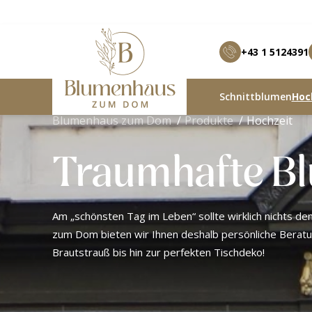
+43 1 5124391
Schnittblumen
Hoch
Blumenhaus zum Dom
Produkte
Hochzeit
Traumhafte Bl
Am „schönsten Tag im Leben“ sollte wirklich nichts d
zum Dom bieten wir Ihnen deshalb persönliche Beratu
Brautstrauß bis hin zur perfekten Tischdeko!