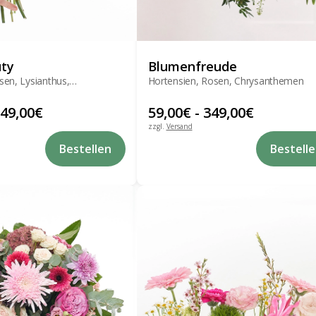
ty
Blumenfreude
sen, Lysianthus,
Hortensien, Rosen, Chrysanthemen
en
49,00
€
59,00
€
-
349,00
€
zzgl.
Versand
Dieses
Bestellen
Bestell
Produkt
weist
mehrere
Varianten
auf.
Die
Optionen
können
auf
der
Produktseite
gewählt
werden