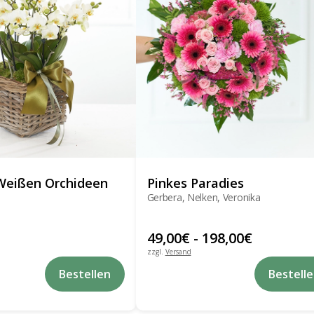
der
Produktseite
gewählt
werden
Weißen Orchideen
Pinkes Paradies
Gerbera, Nelken, Veronika
49,00
€
-
198,00
€
zzgl.
Versand
Bestellen
Bestell