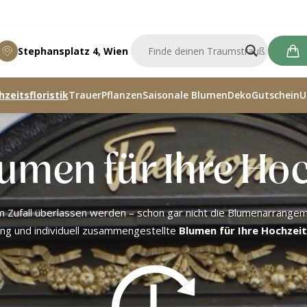
Stephansplatz 4, Wien
zeitsfloristik
Trauer
Pflanzen
Saisonale Blumen
Deko
Gutschein
U
umen für Ihre Hoc
em Zufall überlassen werden – schon gar nicht die Blumenarrang
ng und individuell zusammengestellte
Blumen für Ihre Hochzeit