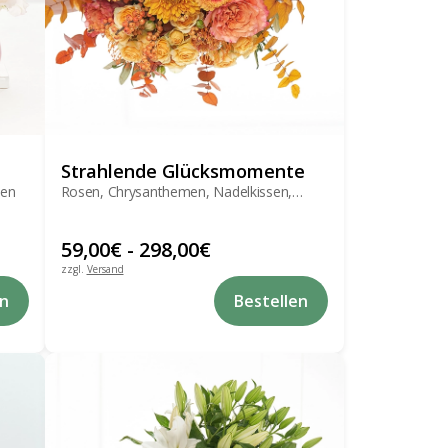
Strahlende Glücksmomente
men
Rosen, Chrysanthemen, Nadelkissen,
Gerbera
59,00
€
-
298,00
€
zzgl.
Versand
Dieses
en
Bestellen
Produkt
weist
mehrere
Varianten
auf.
Die
Optionen
können
auf